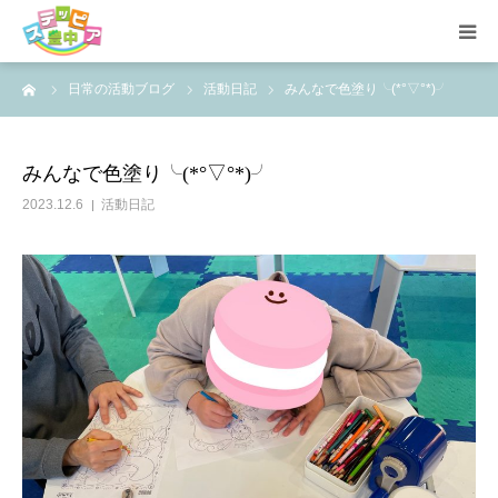
ーム
日常の活動ブログ
活動日記
みんなで色塗り╰(*°▽°*)╯
ホーム
活動内容
みんなで色塗り╰(*°▽°*)╯
2023.12.6
活動日記
ステッピア豊中とは？
支援内容
5領域の支援
ご利用方法
活動の様子